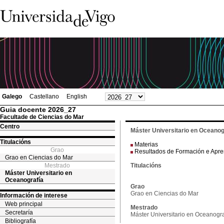
Galego
Castellano
English
Guia docente 2026_27
Facultade de Ciencias do Mar
Centro
Máster Universitario en Oceanog
Titulacións
Materias
Grao
Resultados de Formación e Apr
Grao en Ciencias do Mar
Mestrado
Titulacións
Máster Universitario en
Oceanografía
Grao
Grao en Ciencias do Mar
Información de interese
Web principal
Mestrado
Secretaría
Máster Universitario en Oceanogra
Bibliografía