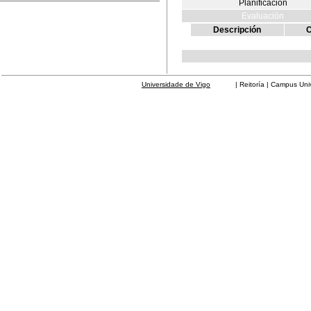
Planificación
Evaluación
Descripción
C
Universidade de Vigo
| Reitoría | Campus Universit