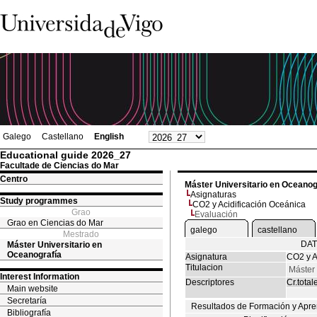
Galego
Castellano
English
Educational guide 2026_27
Facultade de Ciencias do Mar
Centro
Máster Universitario en Oceanog
Asignaturas
Study programmes
CO2 y Acidificación Oceánica
Grao
Evaluación
Grao en Ciencias do Mar
galego
castellano
Mestrado
DAT
Máster Universitario en
Oceanografía
Asignatura
CO2 y A
Titulacion
Máster 
Interest Information
Descriptores
Cr.total
Main website
Secretaría
Resultados de Formación y Apre
Bibliografía