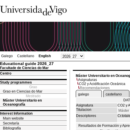
Galego
Castellano
English
Educational guide 2026_27
Facultade de Ciencias do Mar
Centro
Máster Universitario en Oceanog
Asignaturas
Study programmes
CO2 y Acidificación Oceánica
Grao
Recomendaciones
Grao en Ciencias do Mar
galego
castellano
Mestrado
DAT
Máster Universitario en
Oceanografía
Asignatura
CO2 y A
Titulacion
Máster 
Interest Information
Descriptores
Cr.total
Main website
Secretaría
Resultados de Formación y Apre
Bibliografía