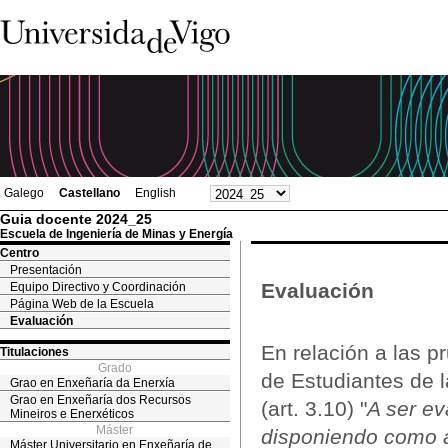
Galego
Castellano
English
Guia docente 2024_25
Escuela de Ingeniería de Minas y Energía
Centro
Presentación
Evaluación
Equipo Directivo y Coordinación
Página Web de la Escuela
Evaluación
En relación a las 
Titulaciones
Grado
de Estudiantes de l
Grao en Enxeñaría da Enerxía
Grao en Enxeñaría dos Recursos
(art. 3.10) "
A ser ev
Mineiros e Enerxéticos
Máster
disponiendo como a
Máster Universitario en Enxeñaría de