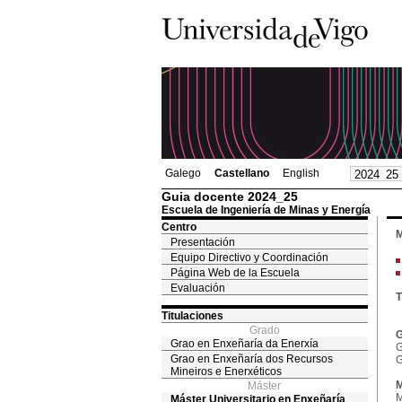
Galego
Castellano
English
Guia docente 2024_25
Escuela de Ingeniería de Minas y Energía
Centro
M
Presentación
Equipo Directivo y Coordinación
Página Web de la Escuela
Evaluación
T
Titulaciones
Grado
G
Grao en Enxeñaría da Enerxía
G
Grao en Enxeñaría dos Recursos
G
Mineiros e Enerxéticos
M
Máster
M
Máster Universitario en Enxeñaría