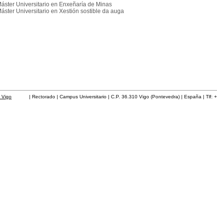
áster Universitario en Enxeñaría de Minas
áster Universitario en Xestión sostible da auga
 Vigo
| Rectorado | Campus Universitario | C.P. 36.310 Vigo (Pontevedra) | España | Tlf: 