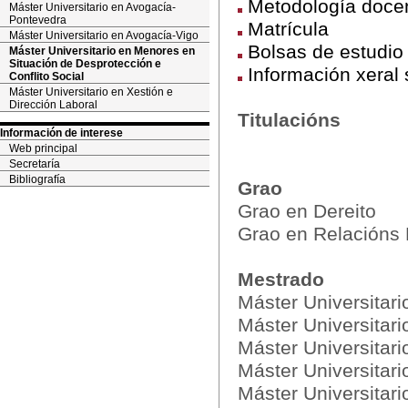
Metodología doce
Máster Universitario en Avogacía-
Pontevedra
Matrícula
Máster Universitario en Avogacía-Vigo
Bolsas de estudio
Máster Universitario en Menores en
Situación de Desprotección e
Información xeral 
Conflito Social
Máster Universitario en Xestión e
Dirección Laboral
Titulacións
Información de interese
Web principal
Secretaría
Bibliografía
Grao
Grao en Dereito
Grao en Relacións
Mestrado
Máster Universitar
Máster Universitari
Máster Universitar
Máster Universitar
Máster Universitari