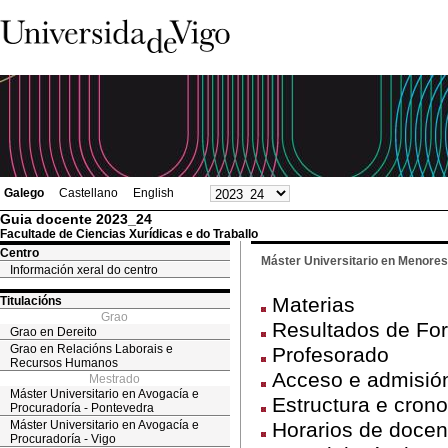
Galego
Castellano
English
Guia docente 2023_24
Facultade de Ciencias Xurídicas e do Traballo
Centro
Máster Universitario en Menores 
Información xeral do centro
Materias
Titulacións
Grao
Resultados de Fo
Grao en Dereito
Grao en Relacións Laborais e
Profesorado
Recursos Humanos
Acceso e admisión
Mestrado
Máster Universitario en Avogacía e
Estructura e cron
Procuradoría - Pontevedra
Máster Universitario en Avogacía e
Horarios de docen
Procuradoría - Vigo