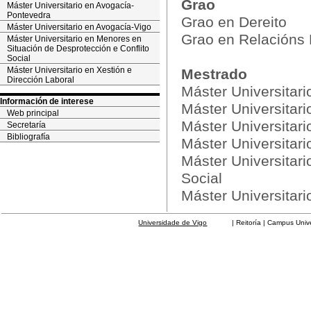
Grao
Máster Universitario en Avogacía-
Pontevedra
Grao en Dereito
Máster Universitario en Avogacía-Vigo
Grao en Relacións
Máster Universitario en Menores en
Situación de Desprotección e Conflito
Social
Máster Universitario en Xestión e
Mestrado
Dirección Laboral
Máster Universitar
Información de interese
Máster Universitari
Web principal
Máster Universitar
Secretaría
Bibliografía
Máster Universitar
Máster Universitari
Social
Máster Universitari
Universidade de Vigo
| Reitoría | Campus Universit