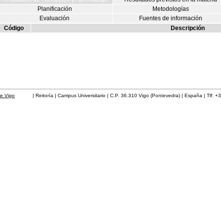
Planificación
Metodologías
Evaluación
Fuentes de información
Código
Descripción
de Vigo
| Reitoría | Campus Universitario | C.P. 36.310 Vigo (Pontevedra) | España | Tlf: +