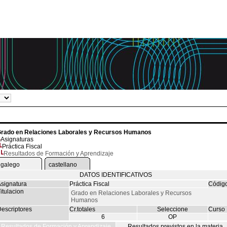
rado en Relaciones Laborales y Recursos Humanos
Asignaturas
Práctica Fiscal
Resultados de Formación y Aprendizaje
galego
castellano
DATOS IDENTIFICATIVOS
signatura
Práctica Fiscal
Códig
itulacion
Grado en Relaciones Laborales y Recursos
Humanos
escriptores
Cr.totales
Seleccione
Curso
6
OP
Resultados de Formación y Aprendizaje
Resultados previstos en la materia