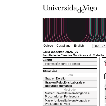
Galego
Castellano
English
Guia docente 2026_27
Facultade de Ciencias Xurídicas e do Traballo
Centro
G
Información xeral do centro
Titulacións
Grao
Grao en Dereito
Grao en Relacións Laborais e
Recursos Humanos
A
T
Mestrado
Máster Universitario en Avogacía e
Procuradoría - Pontevedra
D
Máster Universitario en Avogacía e
Procuradoría - Vigo