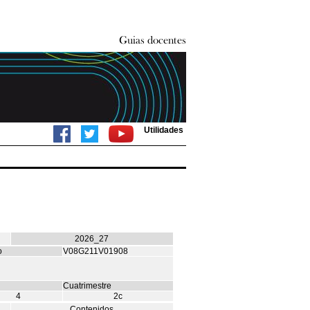
Utilidades
2026_27
o
V08G211V01908
Cuatrimestre
4
2c
Contenidos