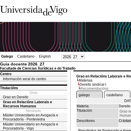
Galego
Castellano
English
Guia docente 2026_27
Facultade de Ciencias Xurídicas e do Traballo
Centro
Grao en Relacións Laborais e 
Información xeral do centro
Materias
Dereito sindical I
Titulacións
Recomendacións
Grao
galego
castellano
Grao en Dereito
DAT
Grao en Relacións Laborais e
Recursos Humanos
Materia
Dereito 
Titulación
Mestrado
Grao e
Máster Universitario en Avogacía e
Human
Procuradoría - Pontevedra
Descritores
Cr.totai
Máster Universitario en Avogacía e
Procuradoría - Vigo
Resultados de Formación e Apre