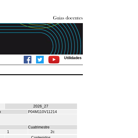
Utilidades
2026_27
o
P04M110V11214
Cuatrimestre
1
2c
Contenidos