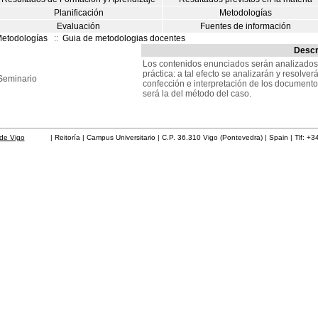
Planificación
Metodologías
Evaluación
Fuentes de información
etodologías
::
Guia de metodologias docentes
Descr
Los contenidos enunciados serán analizado
práctica: a tal efecto se analizarán y resolve
Seminario
confección e interpretación de los documento
será la del método del caso.
de Vigo
| Reitoría | Campus Universitario | C.P. 36.310 Vigo (Pontevedra) | Spain | Tlf: +3