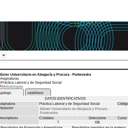
áster Universitario en Abogacía y Procura - Pontevedra
Asignaturas
Práctica Laboral y de Seguridad Social
Metodologías
galego
castellano
DATOS IDENTIFICATIVOS
signatura
Práctica Laboral y de Seguridad Social
Códig
itulacion
Máster Universitario en Abogacía y Procura -
Pontevedra
escriptores
Cr.totales
Seleccione
Curso
7
OB
Resultados de Formación y Aprendizaje
Resultados previstos en la materia