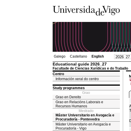
Galego
Castellano
English
Educational guide 2026_27
Facultade de Ciencias Xurídicas e do Traballo
Centro
M
Información xeral do centro
Study programmes
Grao
Grao en Dereito
Grao en Relacións Laborais e
Recursos Humanos
A
T
Mestrado
Máster Universitario en Avogacía e
Procuradoría - Pontevedra
D
Máster Universitario en Avogacía e
Procuradoría - Vigo