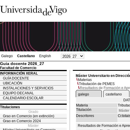
Galego
Castellano
English
Guia docente 2026_27
Facultad de Comercio
INFORMACIÓN XERAL
Máster Universitario en Direcc
GUÍA DOCENTE
Materias
UBICACIÓN
Tributación de PEMES
Resultados de Formación e Ap
INSTALACIONES Y SERVICIOS
EQUIPO DECANAL
galego
castellano
CALENDARIO ESCOLAR
DAT
Materia
Tribut
Titulaciones
Titulación
Máster
Grado
Descritores
Cr.totai
Grao en Comercio (en extinción)
Grao en Comercio 2024
Máster
Resultados de Formación e Apre