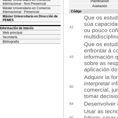
Máster Universitario en Comercio
Planificación
Internacional - Non Presencial
Avaliación
Máster Universitario en Comercio
Código
Internacional - Presencial
Máster Universitario en Dirección de
Que os estud
PEMES
súa capacida
A2
Información de interés
ou pouco coñ
Web principal
multidiscipli
Secretaría
Bibliografía
Que os estud
enfrontar á c
información q
A3
sobre as resp
aplicación d
Adquirir la f
interpretar i
B2
comercial, jur
tomar decisi
Desenvolver c
B4
Usar as tecno
liderar, crear
B7