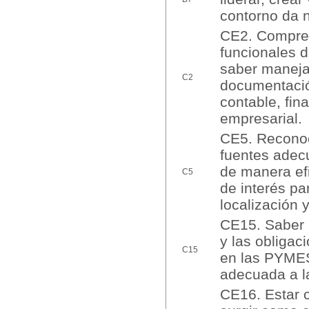
contorno da 
CE2. Comprend
funcionales d
saber manejar
C2
documentació
contable, fin
empresarial.
CE5. Reconoc
fuentes adecu
de manera efi
C5
de interés pa
localización
CE15. Saber 
y las obligac
C15
en las PYMES 
adecuada a l
CE16. Estar c