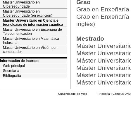
Grao
Máster Universitario en
Ciberseguridade
Grao en Enxeñaría
Máster Universitario en
Grao en Enxeñaría 
Ciberseguridade (en extinción)
Máster Universitario en Ciencia e
inglés)
tecnoloxías de información cuántica
Máster Universitario en Enxeñaría de
Telecomunicación
Mestrado
Máster Universitario en Matemática
Industrial
Máster Universitar
Máster Universitario en Visión por
computador
Máster Universitari
Máster Universitari
Información de interese
Web principal
Máster Universitar
Secretaría
Máster Universitari
Bibliografía
Máster Universitar
Universidade de Vigo
| Reitoría | Campus Universit