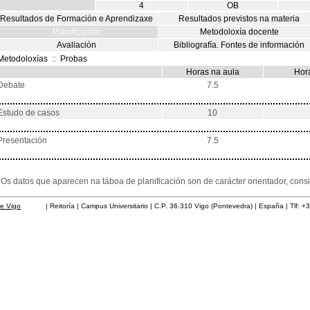
4
OB
Resultados de Formación e Aprendizaxe
Resultados previstos na materia
Planificación
Metodoloxía docente
Avaliación
Bibliografía. Fontes de información
Metodoloxías
::
Probas
Horas na aula
Hora
Debate
7.5
Estudo de casos
10
Presentación
7.5
*Os datos que aparecen na táboa de planificación son de carácter orientador, co
de Vigo
| Reitoría | Campus Universitario | C.P. 36.310 Vigo (Pontevedra) | España | Tlf: +