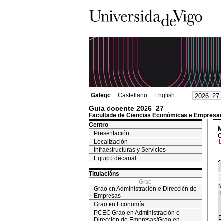
Galego
Castellano
English
Guia docente 2026_27
Facultade de Ciencias Económicas e Empresar
Centro
M
Presentación
C
Localización
Infraestructuras y Servicios
Equipo decanal
Titulacións
Grao
M
Grao en Administración e Dirección de
T
Empresas
Grao en Economía
PCEO Grao en Administración e
D
Dirección de Empresas/Grao en