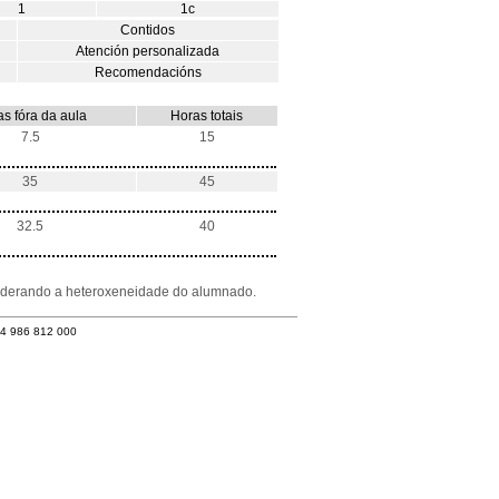
1
1c
Contidos
Atención personalizada
Recomendacións
s fóra da aula
Horas totais
7.5
15
35
45
32.5
40
nsiderando a heteroxeneidade do alumnado.
34 986 812 000