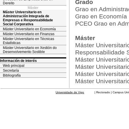
Grado
Dereito
Máster
Grao en Administra
Máster Universitario en
Grao en Economía
Administración Integrada de
Empresas e Responsabilidade
PCEO Grao en Admin
Social Corporativa
Máster Universitario en Economía
Máster Universitario en Finanzas
Máster
Máster Universitario en Técnicas
Estatísticas
Máster Universitar
Máster Universitario en Xestión do
Responsabilidade S
Desenvolvemento Sostible
Máster Universitar
Información de interés
Máster Universitar
Web principal
Secretaría
Máster Universitari
Bibliografía
Máster Universitar
Universidade de Vigo
| Rectorado | Campus Universit