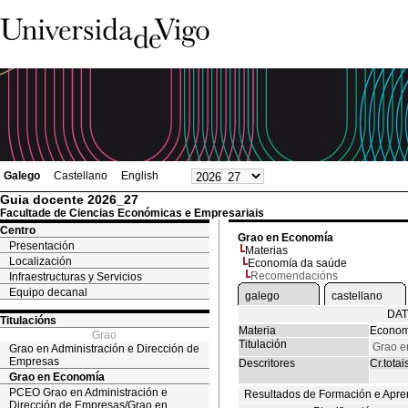
Galego
Castellano
English
Guia docente 2026_27
Facultade de Ciencias Económicas e Empresariais
Centro
Grao en Economía
Presentación
Materias
Localización
Economía da saúde
Recomendacións
Infraestructuras y Servicios
Equipo decanal
galego
castellano
DAT
Titulacións
Materia
Econom
Grao
Titulación
Grao e
Grao en Administración e Dirección de
Empresas
Descritores
Cr.totai
Grao en Economía
PCEO Grao en Administración e
Resultados de Formación e Apre
Dirección de Empresas/Grao en