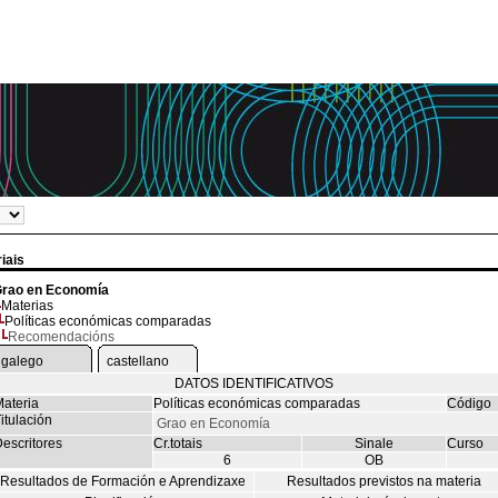
iais
rao en Economía
Materias
Políticas económicas comparadas
Recomendacións
galego
castellano
DATOS IDENTIFICATIVOS
ateria
Políticas económicas comparadas
Código
itulación
Grao en Economía
escritores
Cr.totais
Sinale
Curso
6
OB
Resultados de Formación e Aprendizaxe
Resultados previstos na materia