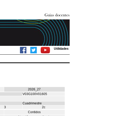
Utilidades
2026_27
V03G100V01605
Cuadrimestre
3
2c
Contidos