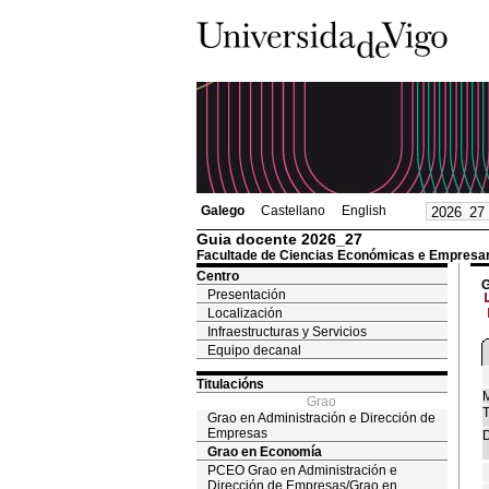
Galego
Castellano
English
Guia docente 2026_27
Facultade de Ciencias Económicas e Empresar
Centro
G
Presentación
Localización
Infraestructuras y Servicios
Equipo decanal
Titulacións
M
Grao
T
Grao en Administración e Dirección de
Empresas
D
Grao en Economía
PCEO Grao en Administración e
Dirección de Empresas/Grao en