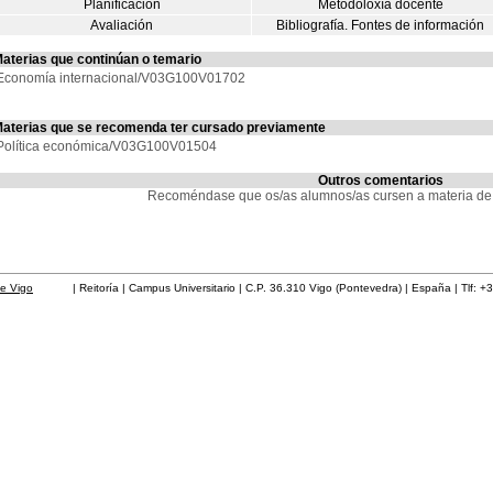
Planificación
Metodoloxía docente
Avaliación
Bibliografía. Fontes de información
aterias que continúan o temario
Economía internacional/V03G100V01702
aterias que se recomenda ter cursado previamente
Política económica/V03G100V01504
Outros comentarios
Recoméndase que os/as alumnos/as cursen a materia de 
de Vigo
| Reitoría | Campus Universitario | C.P. 36.310 Vigo (Pontevedra) | España | Tlf: +