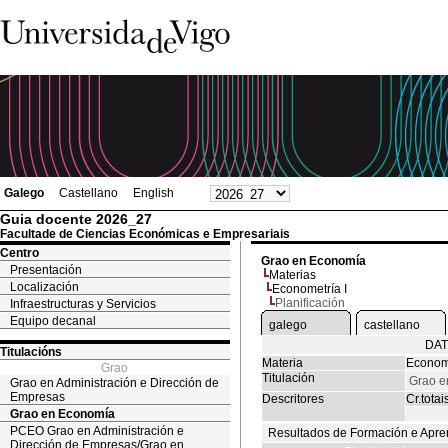
Galego
Castellano
English
Guia docente 2026_27
Facultade de Ciencias Económicas e Empresariais
Centro
Grao en Economía
Presentación
Materias
Localización
Econometría I
Planificación
Infraestructuras y Servicios
Equipo decanal
galego
castellano
DAT
Titulacións
Materia
Econome
Grao
Titulación
Grao e
Grao en Administración e Dirección de
Empresas
Descritores
Cr.totai
Grao en Economía
PCEO Grao en Administración e
Resultados de Formación e Apre
Dirección de Empresas/Grao en