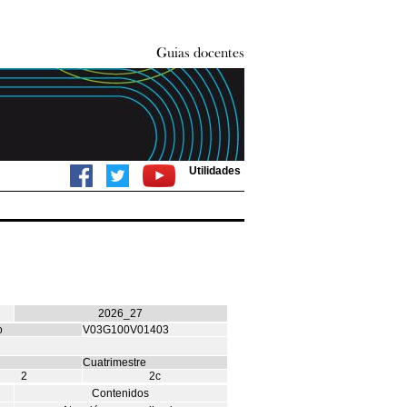
Utilidades
2026_27
o
V03G100V01403
Cuatrimestre
2
2c
Contenidos