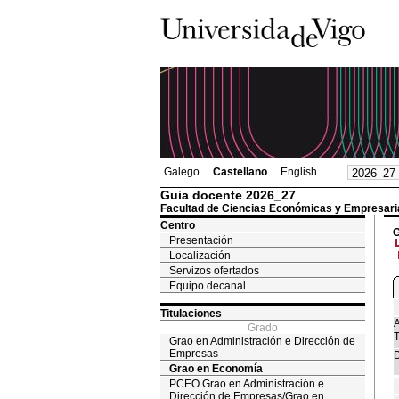
Galego
Castellano
English
Guia docente 2026_27
Facultad de Ciencias Económicas y Empresari
Centro
G
Presentación
Localización
Servizos ofertados
Equipo decanal
Titulaciones
A
Grado
T
Grao en Administración e Dirección de
Empresas
D
Grao en Economía
PCEO Grao en Administración e
Dirección de Empresas/Grao en