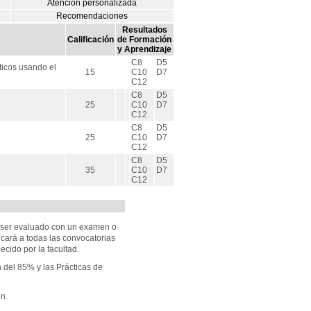
Atención personalizada
Recomendaciones
Resultados
Calificación
de Formación
y Aprendizaje
C8
D5
ticos usando el
15
C10
D7
C12
C8
D5
25
C10
D7
C12
C8
D5
25
C10
D7
C12
C8
D5
35
C10
D7
C12
a ser evaluado con un examen o
cará a todas las convocatorias
ecido por la facultad.
 del 85% y las Prácticas de
n.