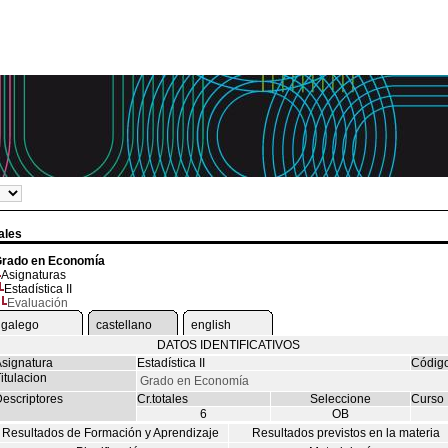
ales
rado en Economía
Asignaturas
Estadística II
Evaluación
galego
castellano
english
DATOS IDENTIFICATIVOS
signatura
Estadística II
Códig
itulacion
Grado en Economía
escriptores
Cr.totales
Seleccione
Curso
6
OB
Resultados de Formación y Aprendizaje
Resultados previstos en la materia