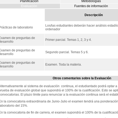
Planificación
Metodologías
Evaluación
Fuentes de información
Descripción
Los/las estudiantes deberán hacer análisis estadís
Prácticas de laboratorio
ordenador
Examen de preguntas de
Primer parcial. Temas 1, 2, 3 y 4.
desarrollo
Examen de preguntas de
Segundo parcial. Temas 5 y 6.
desarrollo
Examen de preguntas de
Examen. Toda la materia.
desarrollo
Otros comentarios sobre la Evaluación
Alternativamente al sistema de evaluación continua, el estudiantado podrá optar 
prueba de evaluación global que supondrá el 100% de la cualificación. Esto se apli
convocatorias. El plazo límite para renunciar a la evaluación continua será el establ
En la convocatoria extraordinaria de Junio-Julio el examen tendrá una ponderación
laboratorio del 15%.
En la convocatoria de fin de carrera, el examen supondrá el 100% de la cualificació