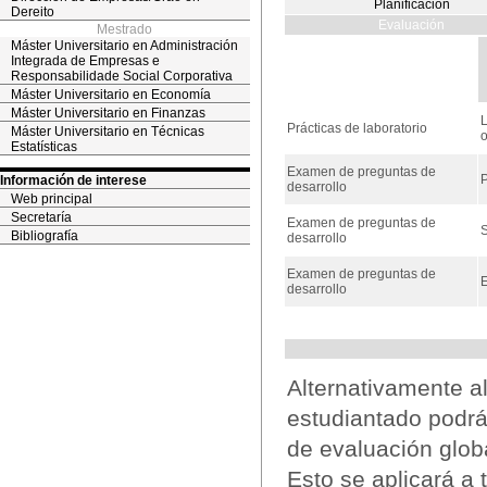
Planificación
Dereito
Evaluación
Mestrado
Máster Universitario en Administración
Integrada de Empresas e
Responsabilidade Social Corporativa
Máster Universitario en Economía
Máster Universitario en Finanzas
L
Prácticas de laboratorio
Máster Universitario en Técnicas
Estatísticas
Examen de preguntas de
P
Información de interese
desarrollo
Web principal
Secretaría
Examen de preguntas de
S
Bibliografía
desarrollo
Examen de preguntas de
E
desarrollo
Alternativamente a
estudiantado podrá
de evaluación glob
Esto se aplicará a 