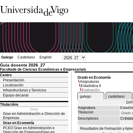
Galego
Castellano
English
Guia docente 2026_27
Facultade de Ciencias Económicas e Empresariais
Centro
Grado en Economía
Presentación
Asignaturas
Localización
Estadística II
Evaluación
Infraestructuras y Servicios
Equipo decanal
galego
castellano
DAT
Titulacións
Asignatura
Estadíst
Grao
Titulacion
Grado 
Grao en Administración e Dirección de
Empresas
Descriptores
Cr.total
Grao en Economía
PCEO Grao en Administración e
Resultados de Formación y Apre
Dirección de Empresas/Grao en