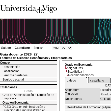
Galego
Castellano
English
Guia docente 2026_27
Facultad de Ciencias Económicas y Empresariales
Centro
Grado en Economía
Presentación
Asignaturas
Localización
Estadística II
Recomendaciones
Servizos ofertados
Equipo decanal
galego
castellano
DAT
Titulaciones
Asignatura
Estadíst
Grado
Titulacion
Grado 
Grao en Administración e Dirección de
Empresas
Descriptores
Cr.total
Grao en Economía
PCEO Grao en Administración e
Resultados de Formación y Apre
Dirección de Empresas/Grao en