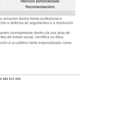
Atención personalizada
Recomendacións
ou vocación dunha forma profesional e
ión e defensa de argumentos e a resolución
evantes (normalmente dentro da súa área de
es de índole social, científica ou ética.
ución a un público tanto especializado coma
34 986 812 000