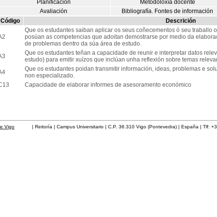
Planificación
Metodoloxía docente
Avaliación
Bibliografía. Fontes de información
Código
Descrición
Que os estudantes saiban aplicar os seus coñecementos ó seu traballo 
A2
posúan as competencias que adoitan demostrarse por medio da elaborac
de problemas dentro da súa área de estudo.
Que os estudantes teñan a capacidade de reunir e interpretar datos rel
A3
estudo) para emitir xuízos que inclúan unha reflexión sobre temas relevant
Que os estudantes poidan transmitir información, ideas, problemas e sol
A4
non especializado.
C13
Capacidade de elaborar informes de asesoramento económico
de Vigo
| Reitoría | Campus Universitario | C.P. 36.310 Vigo (Pontevedra) | España | Tlf: +