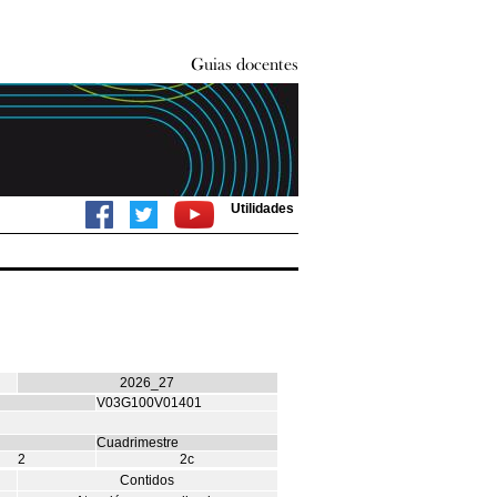
Utilidades
2026_27
V03G100V01401
Cuadrimestre
2
2c
Contidos