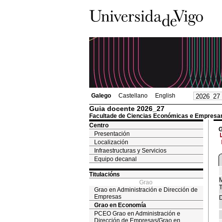
Galego
Castellano
English
Guia docente 2026_27
Facultade de Ciencias Económicas e Empresar
Centro
G
Presentación
Localización
Infraestructuras y Servicios
Equipo decanal
Titulacións
M
Grao
T
Grao en Administración e Dirección de
Empresas
D
Grao en Economía
PCEO Grao en Administración e
Dirección de Empresas/Grao en