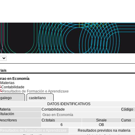
iais
rao en Economía
Materias
Contabilidade
Resultados de Formación e Aprendizaxe
galego
castellano
DATOS IDENTIFICATIVOS
ateria
Contabilidade
Código
itulación
Grao en Economía
escritores
Cr.totais
Sinale
Curso
6
OB
Resultados de Formación e Aprendizaxe
Resultados previstos na materia