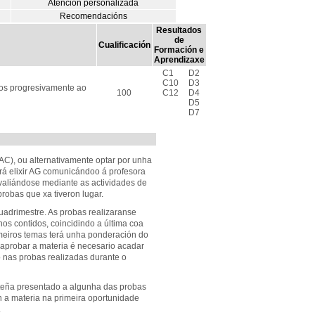
Atención personalizada
Recomendacións
Resultados
de
Cualificación
Formación e
Aprendizaxe
C1
D2
C10
D3
dos progresivamente ao
100
C12
D4
D5
D7
AC), ou alternativamente optar por unha
rá elixir AG comunicándoo á profesora
valiándose mediante as actividades de
robas que xa tiveron lugar.
cuadrimestre. As probas realizaranse
os contidos, coincidindo a última coa
imeiros temas terá unha ponderación do
a aprobar a materia é necesario acadar
 nas probas realizadas durante o
teña presentado a algunha das probas
 a materia na primeira oportunidade
.