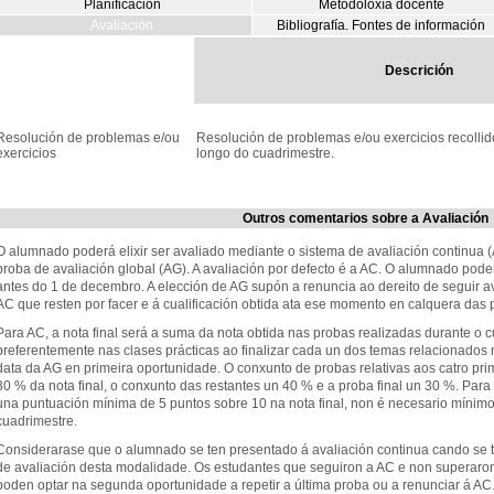
Planificación
Metodoloxía docente
Avaliación
Bibliografía. Fontes de información
Descrición
Resolución de problemas e/ou
Resolución de problemas e/ou exercicios recolli
exercicios
longo do cuadrimestre.
Outros comentarios sobre a Avaliación
O alumnado poderá elixir ser avaliado mediante o sistema de avaliación continua (
proba de avaliación global (AG). A avaliación por defecto é a AC. O alumnado pode
antes do 1 de decembro. A elección de AG supón a renuncia ao dereito de seguir a
AC que resten por facer e á cualificación obtida ata ese momento en calquera das p
Para AC, a nota final será a suma da nota obtida nas probas realizadas durante o 
preferentemente nas clases prácticas ao finalizar cada un dos temas relacionados n
data da AG en primeira oportunidade. O conxunto de probas relativas aos catro pr
30 % da nota final, o conxunto das restantes un 40 % e a proba final un 30 %. Par
una puntuación mínima de 5 puntos sobre 10 na nota final, non é necesario mínimo
cuadrimestre.
Considerarase que o alumnado se ten presentado á avaliación continua cando se 
de avaliación desta modalidade. Os estudantes que seguiron a AC e non superaron
poden optar na segunda oportunidade a repetir a última proba ou a renunciar á AC