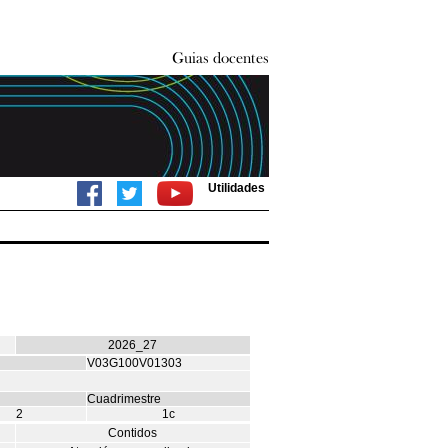
Utilidades
2026_27
V03G100V01303
Cuadrimestre
2
1c
Contidos