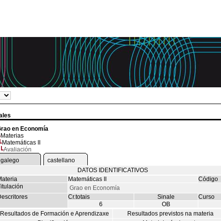
ales
rao en Economía
Materias
Matemáticas II
Avaliación
galego
castellano
DATOS IDENTIFICATIVOS
ateria
Matemáticas II
Código
itulación
Grao en Economía
escritores
Cr.totais
Sinale
Curso
6
OB
Resultados de Formación e Aprendizaxe
Resultados previstos na materia