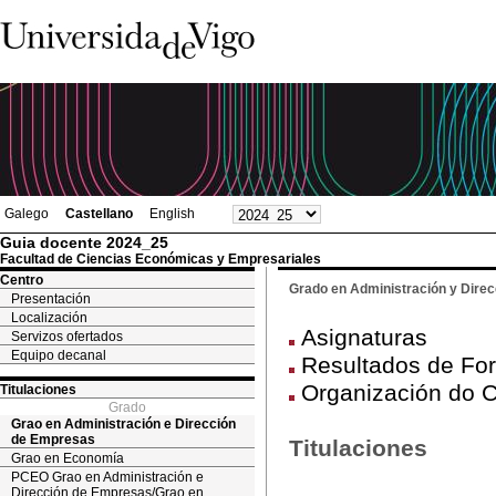
Galego
Castellano
English
Guia docente 2024_25
Facultad de Ciencias Económicas y Empresariales
Centro
Grado en Administración y Dire
Presentación
Localización
Asignaturas
Servizos ofertados
Equipo decanal
Resultados de For
Organización do C
Titulaciones
Grado
Grao en Administración e Dirección
de Empresas
Titulaciones
Grao en Economía
PCEO Grao en Administración e
Dirección de Empresas/Grao en