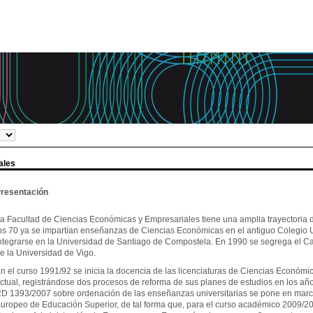
ales
resentación
a Facultad de Ciencias Económicas y Empresariales tiene una amplia trayectoria d
os 70 ya se impartían enseñanzas de Ciencias Económicas en el antiguo Colegio U
ntegrarse en la Universidad de Santiago de Compostela. En 1990 se segrega el C
e la Universidad de Vigo.
n el curso 1991/92 se inicia la docencia de las licenciaturas de Ciencias Económic
ctual, registrándose dos procesos de reforma de sus planes de estudios en los año
D 1393/2007 sobre ordenación de las enseñanzas universitarias se pone en marc
uropeo de Educación Superior, de tal forma que, para el curso académico 2009/201