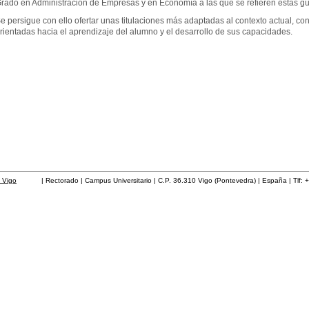
rado en Administración de Empresas y en Economía a las que se refieren estas gu
e persigue con ello ofertar unas titulaciones más adaptadas al contexto actual, c
rientadas hacia el aprendizaje del alumno y el desarrollo de sus capacidades.
 Vigo
| Rectorado | Campus Universitario | C.P. 36.310 Vigo (Pontevedra) | España | Tlf: 