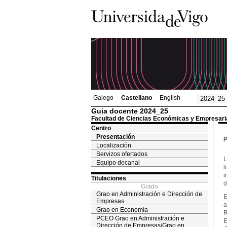
Galego
Castellano
English
Guia docente 2024_25
Facultad de Ciencias Económicas y Empresari
Centro
Presentación
P
Localización
Servizos ofertados
L
Equipo decanal
l
i
Titulaciones
d
Grado
Grao en Administración e Dirección de
E
Empresas
a
Grao en Economía
R
PCEO Grao en Administración e
E
Dirección de Empresas/Grao en