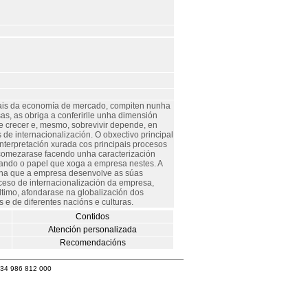
pais da economía de mercado, compiten nunha
s, as obriga a conferirlle unha dimensión
de crecer e, mesmo, sobrevivir depende, en
 de internacionalización. O obxectivo principal
 interpretación xurada cos principais procesos
, comezarase facendo unha caracterización
tando o papel que xoga a empresa nestes. A
, na que a empresa desenvolve as súas
oceso de internacionalización da empresa,
último, afondarase na globalización dos
e de diferentes nacións e culturas.
Contidos
Atención personalizada
Recomendacións
+34 986 812 000