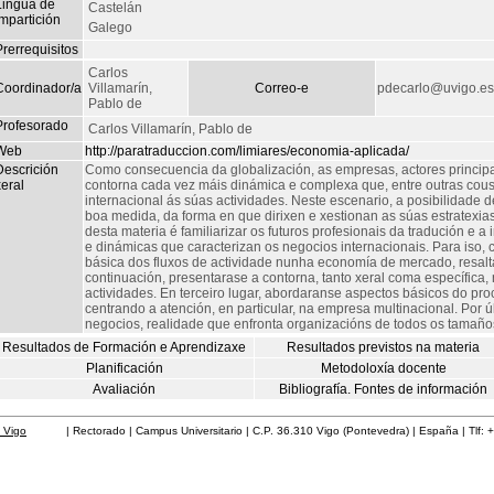
Lingua de
Castelán
mpartición
Galego
rerrequisitos
Carlos
Coordinador/a
Villamarín,
Correo-e
pdecarlo@uvigo.es
Pablo de
Profesorado
Carlos Villamarín, Pablo de
Web
http://paratraduccion.com/limiares/economia-aplicada/
Descrición
Como consecuencia da globalización, as empresas, actores princi
eral
contorna cada vez máis dinámica e complexa que, entre outras cousa
internacional ás súas actividades. Neste escenario, a posibilidade 
boa medida, da forma en que dirixen e xestionan as súas estratexias
desta materia é familiarizar os futuros profesionais da tradución e a
e dinámicas que caracterizan os negocios internacionais. Para iso
básica dos fluxos de actividade nunha economía de mercado, resal
continuación, presentarase a contorna, tanto xeral coma específica
actividades. En terceiro lugar, abordaranse aspectos básicos do pr
centrando a atención, en particular, na empresa multinacional. Por 
negocios, realidade que enfronta organizacións de todos os tamaños 
Resultados de Formación e Aprendizaxe
Resultados previstos na materia
Planificación
Metodoloxía docente
Avaliación
Bibliografía. Fontes de información
 Vigo
| Rectorado | Campus Universitario | C.P. 36.310 Vigo (Pontevedra) | España | Tlf: 