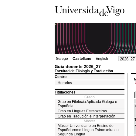
Galego
Castellano
English
Guia docente 2026_27
Facultad de Filología y Traducción
Centro
M
Horarios
Titulaciones
Grado
Grao en Filoloxía Aplicada Galega e
Española
Grao en Linguas Estranxeiras
Grao en Tradución e Interpretación
T
Máster
Máster Universitario en Ensino do
Español como Lingua Estranxeira ou
Segunda Lingua