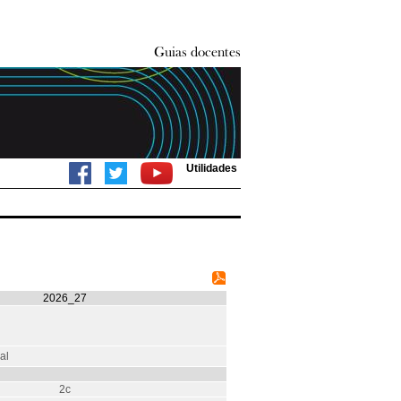
Utilidades
2026_27
al
2c