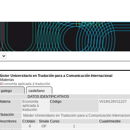
áster Universitario en Tradución para a Comunicación Internacional
Materias
EconomIa aplicada á tradución
galego
castellano
DATOS IDENTIFICATIVOS
Materia
EconomIa
Código
V01M128V11227
aplicada á
tradución
itulación
Máster Universitario en Tradución para a Comunicación Internacion
Descritores
Cr.totais
Sinale
Curso
Cuadrimestre
6
OP
1