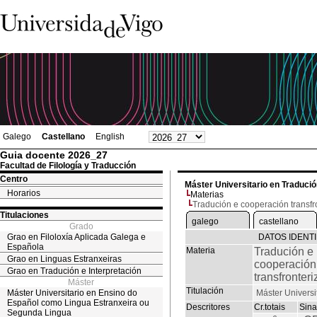
Galego
Castellano
English
Guia docente 2026_27
Facultad de Filología y Traducción
Centro
Máster Universitario en Traduci
Horarios
Materias
Tradución e cooperación transfr
Titulaciones
galego
castellano
Grado
Grao en Filoloxía Aplicada Galega e
DATOS IDENTI
Española
Materia
Tradución e
Grao en Linguas Estranxeiras
cooperación
Grao en Tradución e Interpretación
transfronteri
Máster
Titulación
Máster Universitario en Ensino do
Máster Universi
Español como Lingua Estranxeira ou
Descritores
Cr.totais
Sina
Segunda Lingua