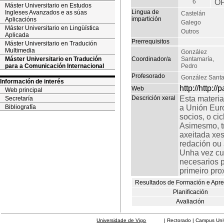
6
O
Máster Universitario en Estudos
Lingua de
Ingleses Avanzados e as súas
Castelán
impartición
Aplicacións
Galego
Máster Universitario en Lingüística
Outros
Aplicada
Prerrequisitos
Máster Universitario en Tradución
Multimedia
González
Máster Universitario en Tradución
Coordinador/a
Santamaría,
para a Comunicación Internacional
Pedro
Profesorado
González Santa
Información de interés
http://http:
Web
Web principal
Descrición xeral
Esta materia
Secretaría
Bibliografía
a Unión Euro
socios, o ci
Asimesmo, t
axeitada xes
redación ou 
Unha vez cu
necesarios p
primeiro pro
Resultados de Formación e Apr
Planificación
Avaliación
Universidade de Vigo
| Rectorado | Campus Universit