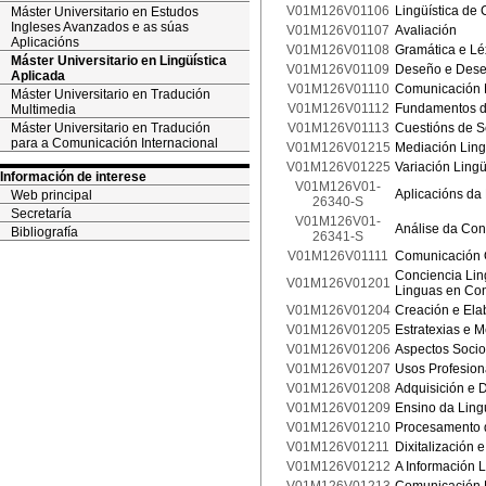
V01M126V01106
Lingüística de
Máster Universitario en Estudos
Ingleses Avanzados e as súas
V01M126V01107
Avaliación
Aplicacións
V01M126V01108
Gramática e Lé
Máster Universitario en Lingüística
V01M126V01109
Deseño e Desen
Aplicada
V01M126V01110
Comunicación 
Máster Universitario en Tradución
V01M126V01112
Fundamentos de
Multimedia
Máster Universitario en Tradución
V01M126V01113
Cuestións de S
para a Comunicación Internacional
V01M126V01215
Mediación Ling
V01M126V01225
Variación Lingü
Información de interese
V01M126V01-
Aplicacións da 
Web principal
26340-S
Secretaría
V01M126V01-
Análise da Con
Bibliografía
26341-S
V01M126V01111
Comunicación 
Conciencia Lin
V01M126V01201
Linguas en Con
V01M126V01204
Creación e Ela
V01M126V01205
Estratexias e 
V01M126V01206
Aspectos Socio
V01M126V01207
Usos Profesion
V01M126V01208
Adquisición e
V01M126V01209
Ensino da Ling
V01M126V01210
Procesamento 
V01M126V01211
Dixitalización 
V01M126V01212
A Información L