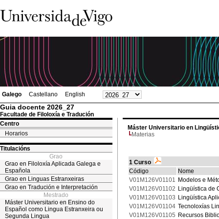
Galego
Castellano
English
Guia docente 2026_27
Facultade de Filoloxía e Tradución
Centro
Máster Universitario en Lingüíst
Horarios
Materias
Titulacións
Grao
1 Curso
Grao en Filoloxía Aplicada Galega e
Española
Código
Nome
Grao en Linguas Estranxeiras
V01M126V01101
Modelos e Méto
Grao en Tradución e Interpretación
V01M126V01102
Lingüística de
Mestrado
V01M126V01103
Lingüística Apl
Máster Universitario en Ensino do
V01M126V01104
Tecnoloxías Lin
Español como Lingua Estranxeira ou
V01M126V01105
Recursos Biblio
Segunda Lingua