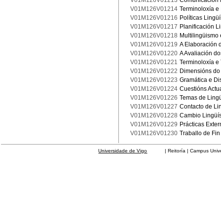
V01M126V01213
Comunicación E
V01M126V01214
Terminoloxía e
V01M126V01216
Políticas Lingüí
V01M126V01217
Planificación L
V01M126V01218
Multilingüismo 
V01M126V01219
A Elaboración 
V01M126V01220
A Avaliación do
V01M126V01221
Terminoloxía e
V01M126V01222
Dimensións do 
V01M126V01223
Gramática e Di
V01M126V01224
Cuestións Actu
V01M126V01226
Temas de Lingü
V01M126V01227
Contacto de Li
V01M126V01228
Cambio Lingüís
V01M126V01229
Prácticas Exte
V01M126V01230
Traballo de Fin
Universidade de Vigo
| Reitoría | Campus Universit