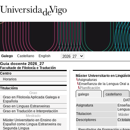
Galego
Castellano
English
Guia docente 2026_27
Facultade de Filoloxía e Tradución
Centro
Máster Universitario en Lingüíst
Horarios
Asignaturas
Enseñanza de la Lengua Oral a 
Planificación
Titulacións
Grao
galego
castellano
Grao en Filoloxía Aplicada Galega e
DAT
Española
Asignatura
Enseñan
Grao en Linguas Estranxeiras
Lengua 
Grao en Tradución e Interpretación
Titulacion
Máster 
Mestrado
Descriptores
Cr.total
Máster Universitario en Ensino do
Español como Lingua Estranxeira ou
Segunda Lingua
Resultados de Formación y Apre