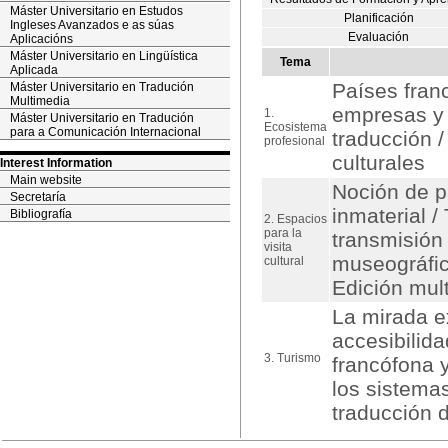
Máster Universitario en Estudos
Planificación
Ingleses Avanzados e as súas
Evaluación
Aplicacións
Máster Universitario en Lingüística
Tema
Aplicada
Países fran
Máster Universitario en Tradución
Multimedia
empresas y 
1.
Máster Universitario en Tradución
Ecosistema
para a Comunicación Internacional
traducción /
profesional
culturales
Interest Information
Main website
Noción de pa
Secretaría
inmaterial /
Bibliografía
2. Espacios
para la
transmisión 
visita
museográfico
cultural
Edición mult
La mirada ex
accesibilid
3. Turismo
francófona y
los sistemas
traducción d