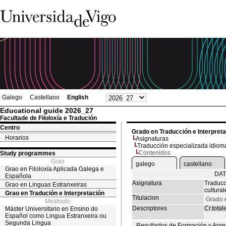
Galego
Castellano
English
Educational guide 2026_27
Facultade de Filoloxía e Tradución
Centro
Grado en Traducción e Interpret
Horarios
Asignaturas
Traducción especializada idioma
Contenidos
Study programmes
Grao
galego
castellano
Grao en Filoloxía Aplicada Galega e
DAT
Española
Asignatura
Traducc
Grao en Linguas Estranxeiras
cultura
Grao en Tradución e Interpretación
Titulacion
Grado e
Mestrado
Descriptores
Cr.total
Máster Universitario en Ensino do
Español como Lingua Estranxeira ou
Segunda Lingua
Resultados de Formación y Apre