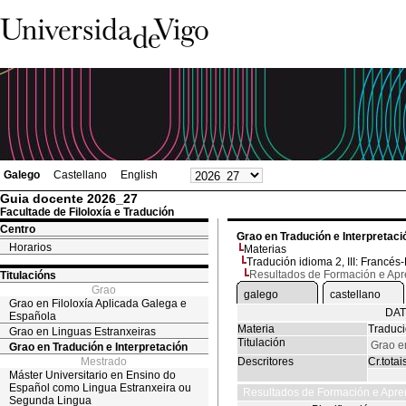
Galego
Castellano
English
Guia docente 2026_27
Facultade de Filoloxía e Tradución
Centro
Grao en Tradución e Interpretaci
Horarios
Materias
Tradución idioma 2, III: Francés
Resultados de Formación e Ap
Titulacións
Grao
galego
castellano
Grao en Filoloxía Aplicada Galega e
DAT
Española
Materia
Traduci
Grao en Linguas Estranxeiras
Titulación
Grao e
Grao en Tradución e Interpretación
Mestrado
Descritores
Cr.totai
Máster Universitario en Ensino do
Español como Lingua Estranxeira ou
Resultados de Formación e Apre
Segunda Lingua