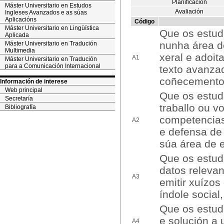
Planificación
Máster Universitario en Estudos
Avaliación
Ingleses Avanzados e as súas
Aplicacións
Código
Máster Universitario en Lingüística
Que os estud
Aplicada
nunha área d
Máster Universitario en Tradución
Multimedia
xeral e adoit
A1
Máster Universitario en Tradución
para a Comunicación Internacional
texto avanza
coñecementos
Información de interese
Web principal
Que os estud
Secretaría
traballo ou 
Bibliografía
competencias
A2
e defensa de
súa área de 
Que os estuda
datos releva
A3
emitir xuízos
índole social,
Que os estuda
e solución a 
A4