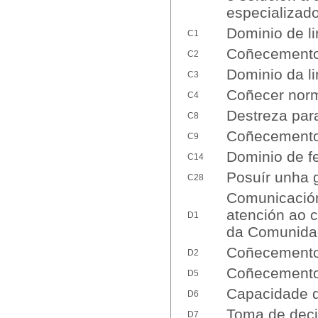
especializado
Dominio de l
C1
Coñecemento d
C2
Dominio da li
C3
Coñecer norm
C4
Destreza par
C8
Coñecemento 
C9
Dominio de f
C14
Posuír unha 
C28
Comunicación 
atención ao c
D1
da Comunida
Coñecemento 
D2
Coñecementos
D5
Capacidade d
D6
Toma de deci
D7