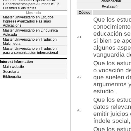
Oferta de Materias Específicas de
Planificación
Departamentos para Alumnos ISEP,
Evaluación
Erasmus e Visitantes
Código
Mestrado
Máster Universitario en Estudos
Que los estu
Ingleses Avanzados e as súas
conocimientos
Aplicacións
Máster Universitario en Lingüística
educación sec
Aplicada
A1
si bien se ap
Máster Universitario en Tradución
Multimedia
algunos aspe
Máster Universitario en Tradución
para a comunicación internacional
vanguardia d
Interest Information
Que los estud
Main website
o vocación d
Secretaría
que suelen d
Bibliografía
A2
argumentos y
estudio.
Que los estud
datos relevan
A3
emitir juicio
índole social,
Que los estud