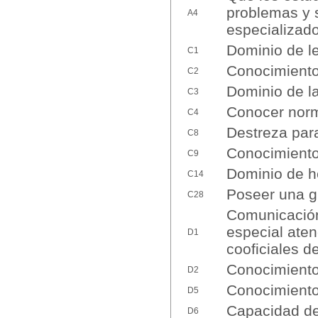
problemas y 
A4
especializado
Dominio de l
C1
Conocimiento 
C2
Dominio de la
C3
Conocer norm
C4
Destreza par
C8
Conocimiento
C9
Dominio de h
C14
Poseer una g
C28
Comunicación 
especial aten
D1
cooficiales 
Conocimiento
D2
Conocimiento
D5
Capacidad de
D6