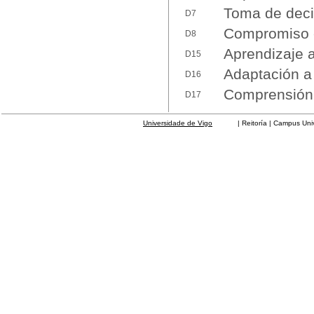
Toma de deci
D7
Compromiso é
D8
Aprendizaje
D15
Adaptación a
D16
Comprensión 
D17
Universidade de Vigo
| Reitoría | Campus Universit