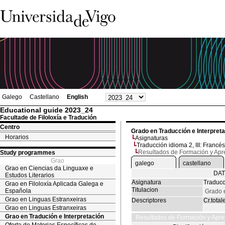
Galego
Castellano
English
Educational guide 2023_24
Facultade de Filoloxía e Tradución
Centro
Grado en Traducción e Interpret
Horarios
Asignaturas
Traducción idioma 2, III: Francé
Resultados de Formación y Apr
Study programmes
Grao
galego
castellano
Grao en Ciencias da Linguaxe e
DAT
Estudos Literarios
Asignatura
Traducc
Grao en Filoloxía Aplicada Galega e
Titulacion
Española
Grado e
Grao en Linguas Estranxeiras
Descriptores
Cr.total
Grao en Linguas Estranxeiras
Grao en Tradución e Interpretación
Resultados de Formación y Apre