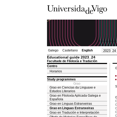
Galego
Castellano
English
Educational guide 2023_24
Facultade de Filoloxía e Tradución
Centro
G
Horarios
Study programmes
Grao
S
Grao en Ciencias da Linguaxe e
Estudos Literarios
Grao en Filoloxía Aplicada Galega e
G
Española
G
Grao en Linguas Estranxeiras
G
Grao en Linguas Estranxeiras
G
G
Grao en Tradución e Interpretación
G