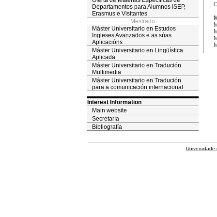
Oferta de Materias Específicas de
O
Departamentos para Alumnos ISEP,
Erasmus e Visitantes
M
Mestrado
M
Máster Universitario en Estudos
M
Ingleses Avanzados e as súas
M
Aplicacións
M
Máster Universitario en Lingüística
Aplicada
Máster Universitario en Tradución
Multimedia
Máster Universitario en Tradución
para a comunicación internacional
Interest Information
Main website
Secretaría
Bibliografía
Universidade 