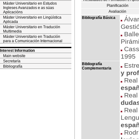
Máster Universitario en Estudos
Planificación
Ingleses Avanzados e as súas
Avaliación
Aplicacións
Máster Universitario en Lingüística
Bibliografía Básica
Álva
Aplicada
Gesti
Máster Universitario en Tradución
Multimedia
Balle
Máster Universitario en Tradución
Pirám
para a Comunicación Internacional
Cass
Interest Information
1995
Main website
Secretaría
Bibliografía
Estre
Bibliografía
Complementaria
y pro
Real
españ
Real
duda
Real 
Lengu
españ
Rodrí