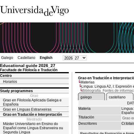
Galego
Castellano
English
Educational guide 2026_27
Facultade de Filoloxía e Tradución
Centro
Grao en Tradución e Interpretaci
Horarios
Materias
Lingua: Lingua A2, I: Expresión e
Bibliografía. Fontes de informac
Study programmes
Grao
galego
castellano
Grao en Filoloxía Aplicada Galega e
DAT
Española
Materia
Lingua: 
Grao en Linguas Estranxeiras
Españo
Grao en Tradución e Interpretación
Titulación
Grao e
Mestrado
Descritores
Cr.totai
Máster Universitario en Ensino do
Español como Lingua Estranxeira ou
Segunda Lingua
Resultados de Formación e Apre