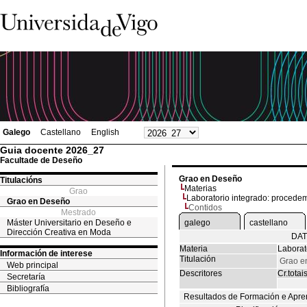
Galego
Castellano
English
Guia docente 2026_27
Facultade de Deseño
Grao en Deseño
Titulacións
Materias
Grao
Laboratorio integrado: procedem
Grao en Deseño
Contidos
Mestrado
Máster Universitario en Deseño e
galego
castellano
Dirección Creativa en Moda
DAT
Materia
Laborat
Información de interese
Titulación
Grao e
Web principal
Descritores
Cr.totai
Secretaría
Bibliografía
Resultados de Formación e Apre