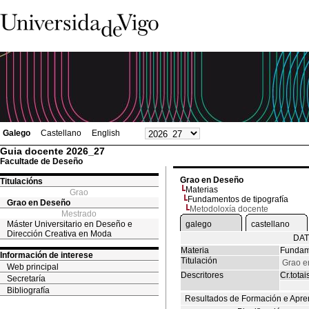
Galego
Castellano
English
Guia docente 2026_27
Facultade de Deseño
Grao en Deseño
Titulacións
Materias
Grao
Fundamentos de tipografía
Grao en Deseño
Metodoloxía docente
Mestrado
Máster Universitario en Deseño e
galego
castellano
Dirección Creativa en Moda
DAT
Materia
Fundame
Información de interese
Titulación
Grao e
Web principal
Descritores
Cr.totai
Secretaría
Bibliografía
Resultados de Formación e Apre