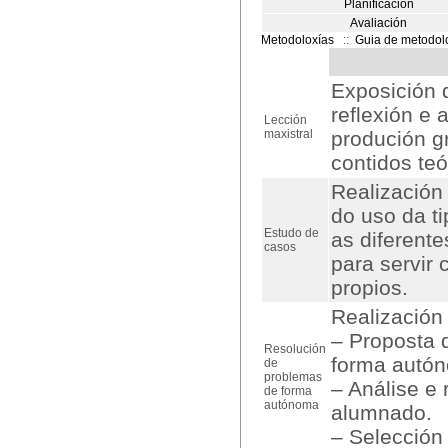
Planificación
Avaliación
Metodoloxías
::
Guia de metodol
Exposición 
reflexión e 
Lección
maxistral
produción gr
contidos teó
Realización
do uso da ti
Estudo de
as diferent
casos
para servir
propios.
Realización
– Proposta 
Resolución
forma autón
de
problemas
– Análise e
de forma
autónoma
alumnado.
– Selección 