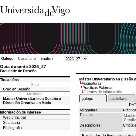
Galego
Castellano
English
Guia docente 2026_27
Facultade de Deseño
Máster Universitario en Diseño 
Titulacións
Asignaturas
Grao
Prácticas Externas
Grao en Deseño
Fuentes de información
Mestrado
Máster Universitario en Deseño e
galego
castellano
Dirección Creativa en Moda
DAT
Asignatura
Práctic
Información de interese
Titulacion
Máster 
Web principal
Creati
Secretaría
Descriptores
Cr.total
Bibliografía
Resultados de Formación y Apre