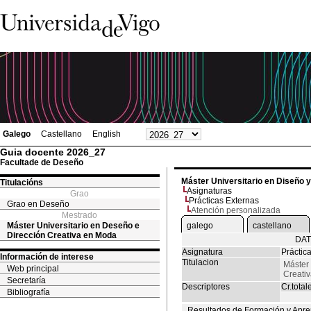
Galego
Castellano
English
Guia docente 2026_27
Facultade de Deseño
Máster Universitario en Diseño 
Titulacións
Asignaturas
Grao
Prácticas Externas
Grao en Deseño
Atención personalizada
Mestrado
Máster Universitario en Deseño e
galego
castellano
Dirección Creativa en Moda
DAT
Asignatura
Práctic
Información de interese
Titulacion
Máster 
Web principal
Creati
Secretaría
Descriptores
Cr.total
Bibliografía
Resultados de Formación y Apre