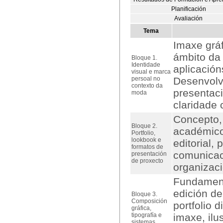
Planificación
Avaliación
Tema
Imaxe gráf
ámbito da 
Bloque 1.
Identidade
aplicación
visual e marca
persoal no
Desenvolve
contexto da
presentaci
moda
claridade 
Concepto, 
Bloque 2.
académico 
Portfolio,
lookbook e
editorial,
formatos de
comunicaci
presentación
de proxecto
organizaci
Fundamento
edición de
Bloque 3.
Composición
portfolio d
gráfica,
tipografía e
imaxe, ilu
sistemas