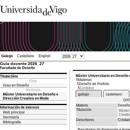
Galego
Castellano
English
Guia docente 2026_27
Facultade de Deseño
Máster Universitario en Deseño 
Titulacións
Materias
Grao
Deseño de Porfolio
Grao en Deseño
Contidos
Mestrado
Máster Universitario en Deseño e
galego
castellano
Dirección Creativa en Moda
DAT
Materia
Deseño 
Información de interese
Titulación
Máster
Web principal
Creati
Secretaría
Descritores
Cr.totai
Bibliografía
Resultados de Formación e Apre