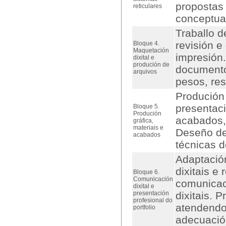
propostas 
reticulares
conceptuai
Traballo d
revisión e
Bloque 4.
Maquetación
impresión.
dixital e
produción de
documento
arquivos
pesos, res
Produción 
presentaci
Bloque 5.
Produción
acabados,
gráfica,
materiais e
Deseño de
acabados
técnicas d
Adaptación
dixitais e
Bloque 6.
Comunicación
comunicac
dixital e
presentación
dixitais. 
profesional do
atendendo 
portfolio
adecuació