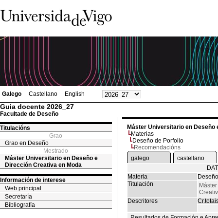
Galego
Castellano
English
Guia docente 2026_27
Facultade de Deseño
Máster Universitario en Deseño 
Titulacións
Materias
Grao
Deseño de Porfolio
Grao en Deseño
Recomendacións
Mestrado
Máster Universitario en Deseño e
galego
castellano
Dirección Creativa en Moda
DAT
Materia
Deseño 
Información de interese
Titulación
Máster
Web principal
Creati
Secretaría
Descritores
Cr.totai
Bibliografía
Resultados de Formación e Apre