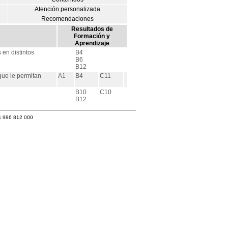
Atención personalizada
Recomendaciones
Resultados de
Formación y
Aprendizaje
en distintos
B4
B6
B12
ue le permitan
A1
B4
C11
B10
C10
B12
4 986 812 000