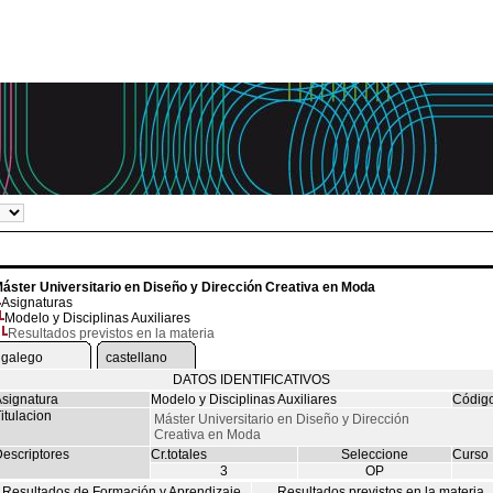
áster Universitario en Diseño y Dirección Creativa en Moda
Asignaturas
Modelo y Disciplinas Auxiliares
Resultados previstos en la materia
galego
castellano
DATOS IDENTIFICATIVOS
signatura
Modelo y Disciplinas Auxiliares
Códig
itulacion
Máster Universitario en Diseño y Dirección
Creativa en Moda
escriptores
Cr.totales
Seleccione
Curso
3
OP
Resultados de Formación y Aprendizaje
Resultados previstos en la materia