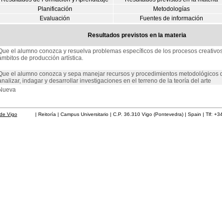
Planificación
Metodologías
Evaluación
Fuentes de información
Resultados previstos en la materia
Que el alumno conozca y resuelva problemas específicos de los procesos creativos 
ámbitos de producción artística.
Que el alumno conozca y sepa manejar recursos y procedimientos metodológicos q
analizar, indagar y desarrollar investigaciones en el terreno de la teoría del arte
Nueva
de Vigo
| Reitoría | Campus Universitario | C.P. 36.310 Vigo (Pontevedra) | Spain | Tlf: +3