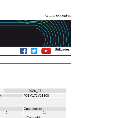
Utilidades
2026_27
o
P01M171V01308
Cuatrimestre
2
1c
Contenidos