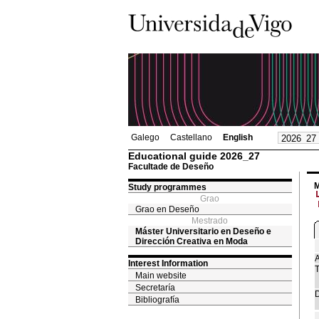
Galego
Castellano
English
Educational guide 2026_27
Facultade de Deseño
M
Study programmes
Grao
Grao en Deseño
Mestrado
Máster Universitario en Deseño e
Dirección Creativa en Moda
A
Interest Information
T
Main website
Secretaría
D
Bibliografía