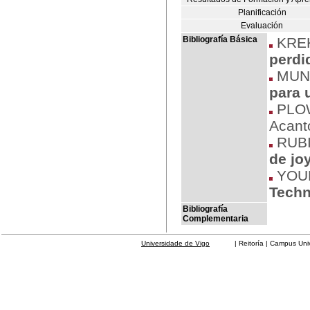
Planificación
Evaluación
Bibliografía Básica
KREK
perdi
MUNA
para 
PLOW
Acanto
RUBI
de jo
YOUN
Techn
Bibliografía
Complementaria
Universidade de Vigo
| Reitoría | Campus Universit