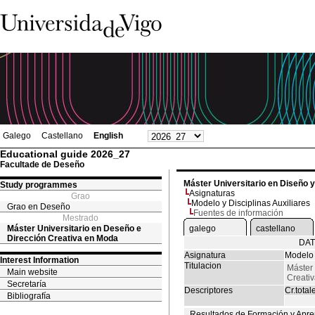
Galego
Castellano
English
Educational guide 2026_27
Facultade de Deseño
Máster Universitario en Diseño 
Study programmes
Asignaturas
Grao
Modelo y Disciplinas Auxiliares
Grao en Deseño
Fuentes de información
Mestrado
Máster Universitario en Deseño e
galego
castellano
Dirección Creativa en Moda
DAT
Asignatura
Modelo 
Interest Information
Titulacion
Máster 
Main website
Creati
Secretaría
Descriptores
Cr.total
Bibliografía
Resultados de Formación y Apre