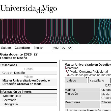
Galego
Castellano
English
Guia docente 2026_27
Facultad de Diseño
Máster Universitario en Deseño 
Titulaciones
Materias
Grado
A Moda: Contorna Profesional
Grao en Deseño
Resultados previstos na materi
Máster
Máster Universitario en Deseño e
galego
castellano
Dirección Creativa en Moda
DAT
Materia
A Moda:
Información de interés
Titulación
Máster
Web principal
Creati
Secretaría
Descritores
Cr.totai
Bibliografía
Resultados de Formación e Apre