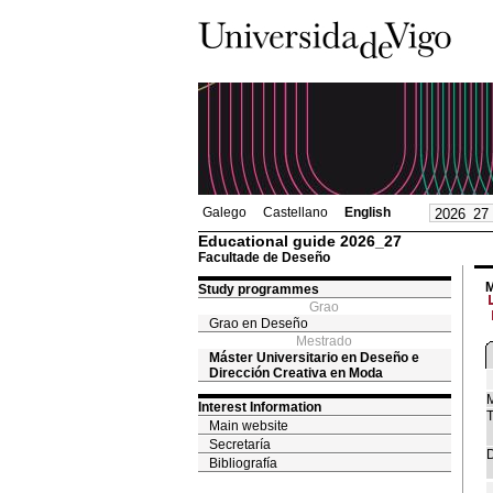
Galego
Castellano
English
Educational guide 2026_27
Facultade de Deseño
M
Study programmes
Grao
Grao en Deseño
Mestrado
Máster Universitario en Deseño e
Dirección Creativa en Moda
M
Interest Information
T
Main website
Secretaría
D
Bibliografía