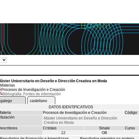
áster Universitario en Deseño e Dirección Creativa en Moda
Materias
Procesos de Investigación e Creación
Bibliografía. Fontes de información
galego
castellano
DATOS IDENTIFICATIVOS
ateria
Procesos de Investigación e Creación
Código
itulación
Máster Universitario en Deseño e Dirección
Creativa en Moda
escritores
Cr.totais
Sinale
Curso
12
OB
Resultados de Formación e Aprendizaxe
Resultados previstos na materia