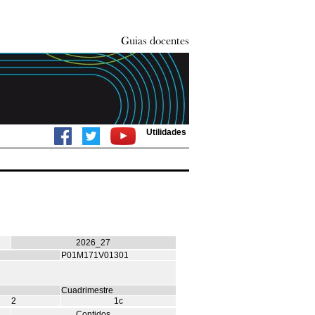
Utilidades
2026_27
P01M171V01301
Cuadrimestre
2
1c
Contidos