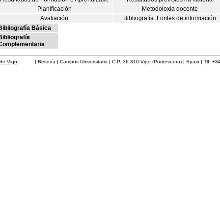
Planificación
Metodoloxía docente
Avaliación
Bibliografía. Fontes de información
Bibliografía Básica
Bibliografía
Complementaria
de Vigo
| Reitoría | Campus Universitario | C.P. 36.310 Vigo (Pontevedra) | Spain | Tlf: +3