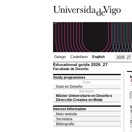
Galego
Castellano
English
Educational guide 2026_27
Facultade de Deseño
M
Study programmes
Grao
Grao en Deseño
Mestrado
Máster Universitario en Deseño e
Dirección Creativa en Moda
M
Interest Information
T
Main website
Secretaría
D
Bibliografía