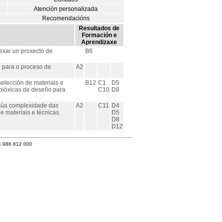
Atención personalizada
Recomendacións
Resultados de
Formación e
Aprendizaxe
exar un proxecto de
B6
 para o proceso de
A2
elección de materiais e
B12
C1
D5
olóxicas de deseño para
C10
D8
 súa complexidade das
A2
C11
D4
 materiais e técnicas.
D5
D8
D12
4 986 812 000