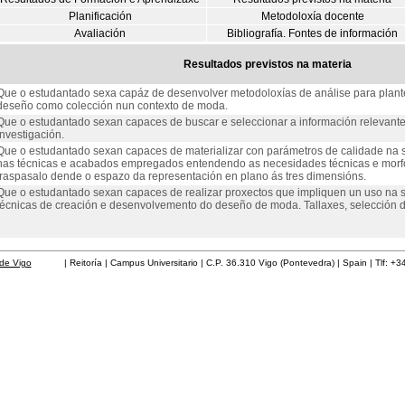
Planificación
Metodoloxía docente
Avaliación
Bibliografía. Fontes de información
Resultados previstos na materia
Que o estudantado sexa capáz de desenvolver metodoloxías de análise para plant
deseño como colección nun contexto de moda.
Que o estudantado sexan capaces de buscar e seleccionar a información relevante
investigación.
Que o estudantado sexan capaces de materializar con parámetros de calidade na s
nas técnicas e acabados empregados entendendo as necesidades técnicas e morf
traspasalo dende o espazo da representación en plano ás tres dimensións.
Que o estudantado sexan capaces de realizar proxectos que impliquen un uso na
técnicas de creación e desenvolvemento do deseño de moda. Tallaxes, selección de
de Vigo
| Reitoría | Campus Universitario | C.P. 36.310 Vigo (Pontevedra) | Spain | Tlf: +3