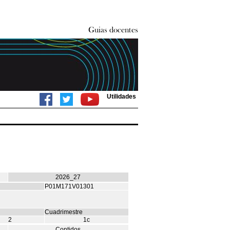
Utilidades
2026_27
P01M171V01301
Cuadrimestre
2
1c
Contidos