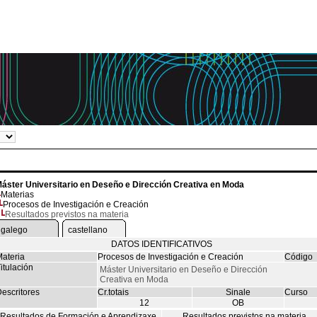
áster Universitario en Deseño e Dirección Creativa en Moda
Materias
Procesos de Investigación e Creación
Resultados previstos na materia
galego
castellano
DATOS IDENTIFICATIVOS
ateria
Procesos de Investigación e Creación
Código
itulación
Máster Universitario en Deseño e Dirección
Creativa en Moda
escritores
Cr.totais
Sinale
Curso
12
OB
Resultados de Formación e Aprendizaxe
Resultados previstos na materia