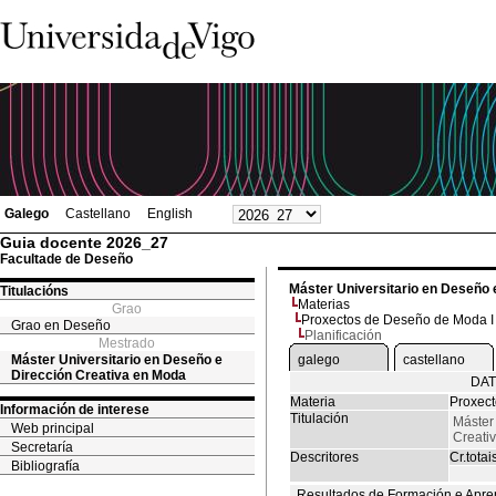
Galego
Castellano
English
Guia docente 2026_27
Facultade de Deseño
Máster Universitario en Deseño 
Titulacións
Materias
Grao
Proxectos de Deseño de Moda I
Grao en Deseño
Planificación
Mestrado
Máster Universitario en Deseño e
galego
castellano
Dirección Creativa en Moda
DAT
Materia
Proxect
Información de interese
Titulación
Máster
Web principal
Creati
Secretaría
Descritores
Cr.totai
Bibliografía
Resultados de Formación e Apre