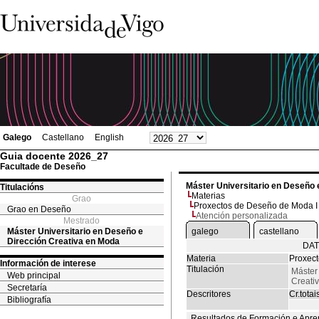
Galego
Castellano
English
Guia docente 2026_27
Facultade de Deseño
Máster Universitario en Deseño 
Titulacións
Materias
Grao
Proxectos de Deseño de Moda I
Grao en Deseño
Atención personalizada
Mestrado
Máster Universitario en Deseño e
galego
castellano
Dirección Creativa en Moda
DAT
Materia
Proxect
Información de interese
Titulación
Máster
Web principal
Creati
Secretaría
Descritores
Cr.totai
Bibliografía
Resultados de Formación e Apre