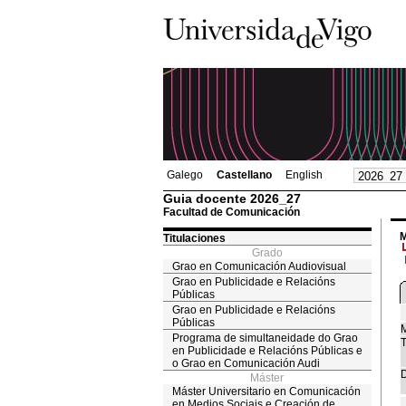
Galego
Castellano
English
Guia docente 2026_27
Facultad de Comunicación
M
Titulaciones
Grado
Grao en Comunicación Audiovisual
Grao en Publicidade e Relacións
Públicas
Grao en Publicidade e Relacións
Públicas
M
Programa de simultaneidade do Grao
T
en Publicidade e Relacións Públicas e
o Grao en Comunicación Audi
D
Máster
Máster Universitario en Comunicación
en Medios Sociais e Creación de