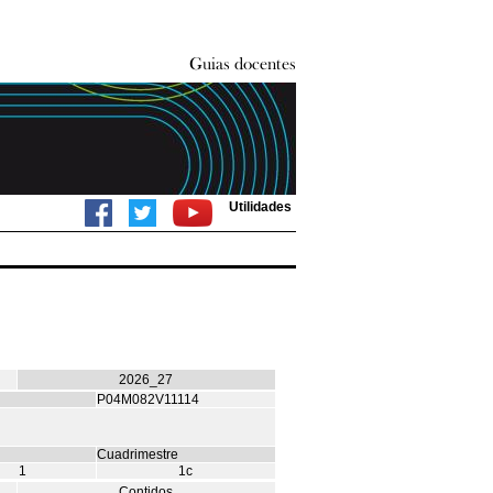
Utilidades
2026_27
P04M082V11114
Cuadrimestre
1
1c
Contidos