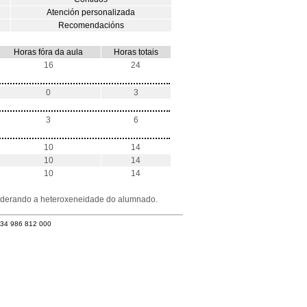
Atención personalizada
Recomendacións
Horas fóra da aula
Horas totais
16
24
0
3
3
6
10
14
10
14
10
14
nsiderando a heteroxeneidade do alumnado.
+34 986 812 000