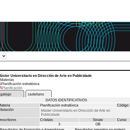
áster Universitario en Dirección de Arte en Publicidade
Materias
Planificación estratéxica
Planificación
galego
castellano
DATOS IDENTIFICATIVOS
ateria
Planificación estratéxica
Código
itulación
Máster Universitario en Dirección de Arte en
Publicidade
escritores
Cr.totais
Sinale
Curso
3
OB
Resultados de Formación e Aprendizaxe
Resultados previstos na materia