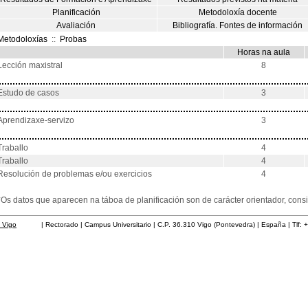
Planificación
Metodoloxía docente
Avaliación
Bibliografía. Fontes de información
Metodoloxías
::
Probas
Horas na aula
Lección maxistral
8
Estudo de casos
3
Aprendizaxe-servizo
3
Traballo
4
Traballo
4
Resolución de problemas e/ou exercicios
4
*Os datos que aparecen na táboa de planificación son de carácter orientador, co
 Vigo
| Rectorado | Campus Universitario | C.P. 36.310 Vigo (Pontevedra) | España | Tlf: 