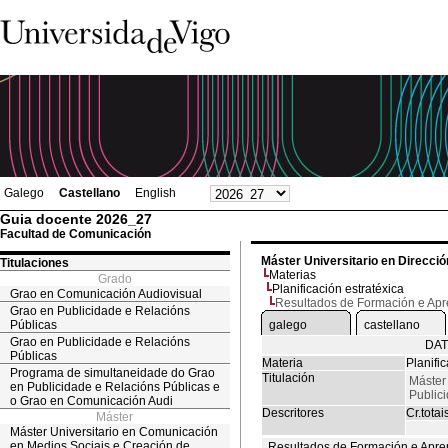
Galego
Castellano
English
Guia docente 2026_27
Facultad de Comunicación
Máster Universitario en Direcció
Titulaciones
Materias
Grado
Planificación estratéxica
Grao en Comunicación Audiovisual
Resultados de Formación e Ap
Grao en Publicidade e Relacións
Públicas
galego
castellano
Grao en Publicidade e Relacións
DAT
Públicas
Materia
Planifi
Programa de simultaneidade do Grao
Titulación
Máster 
en Publicidade e Relacións Públicas e
Public
o Grao en Comunicación Audi
Descritores
Cr.totai
Máster
Máster Universitario en Comunicación
en Medios Sociais e Creación de
Resultados de Formación e Apre