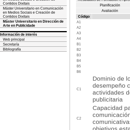
Contidos Dixitais
Planificación
Máster Universitario en Comunicación
Avaliación
en Medios Sociais e Creación de
Contidos Dixitais
Código
Máster Universitario en Dirección de
A1
Arte en Publicidade
A2
A3
Información de interés
A4
Web principal
B1
Secretaría
Bibliografía
B2
B3
B4
B5
B6
Dominio de l
desempeño co
C1
actividades d
publicitaria
Capacidad par
comunicación
C2
comunicativas
objetivos est