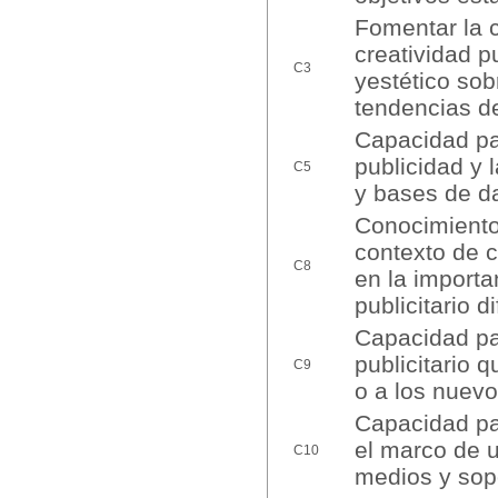
Fomentar la ca
creatividad p
C3
yestético sob
tendencias de
Capacidad par
publicidad y
C5
y bases de da
Conocimientos
contexto de c
C8
en la importa
publicitario di
Capacidad par
publicitario
C9
o a los nuev
Capacidad pa
el marco de u
C10
medios y sopo