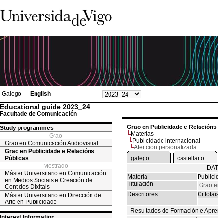
Galego
English
Educational guide 2023_24
Facultade de Comunicación
Grao en Publicidade e Relacións
Study programmes
Materias
Grao
Publicidade internacional
Grao en Comunicación Audiovisual
Atención personalizada
Grao en Publicidade e Relacións
Públicas
galego
castellano
Mestrado
DAT
Máster Universitario en Comunicación
Materia
Publici
en Medios Sociais e Creación de
Titulación
Grao e
Contidos Dixitais
Descritores
Cr.totai
Máster Universitario en Dirección de
Arte en Publicidade
Resultados de Formación e Apre
Interest Information