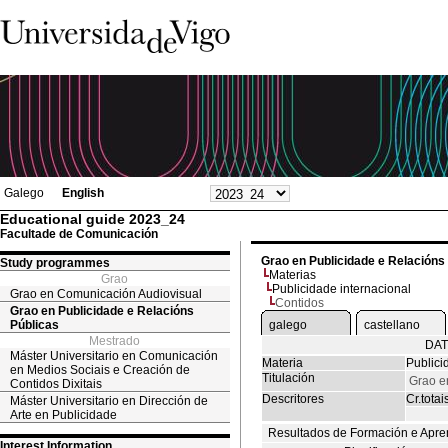
Galego
English
Educational guide 2023_24
Facultade de Comunicación
Grao en Publicidade e Relacións
Study programmes
Materias
Grao
Publicidade internacional
Grao en Comunicación Audiovisual
Contidos
Grao en Publicidade e Relacións
Públicas
galego
castellano
Mestrado
DAT
Máster Universitario en Comunicación
Materia
Publici
en Medios Sociais e Creación de
Titulación
Grao e
Contidos Dixitais
Descritores
Cr.totai
Máster Universitario en Dirección de
Arte en Publicidade
Resultados de Formación e Apre
Interest Information